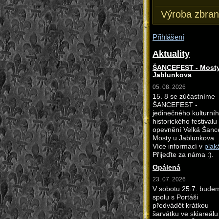
Výroba zbran
Přihlášení
Aktuality
ŠANCEFEST - Mosty
Jablunkova
05. 08. 2026
15. 8 se zúčastníme
ŠANCEFEST -
jedinečného kulturní
historického festivalu
opevnění Velká Šanc
Mosty u Jablunkova.
Více informací v
plak
Přijeďte za náma :).
Opálená
23. 07. 2026
V sobotu 25.7. bude
spolu s Portáši
předvádět krátkou
šarvátku ve skiareálu