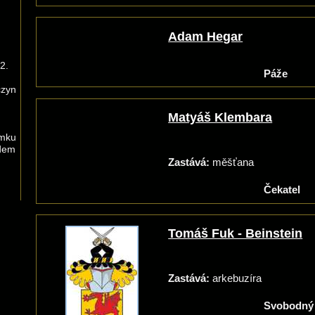
Adam Hegar
 2.
Páže
czyn
Matyáš Klembara
amku
dem
Zastává:
měšťana
Čekatel
Tomáš Fuk - Beinstein
Zastává:
arkebuzíra
Svobodný