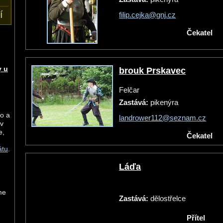
í
filip.cejka@gnj.cz
Čekatel
 u
brouk Prskavec
Felčar
Zastává:
pikenýra
ho a
landrower112@seznam.cz
 v
e,
Čekatel
átu
.
Láďa
me
Zastává:
dělostřelce
Přítel