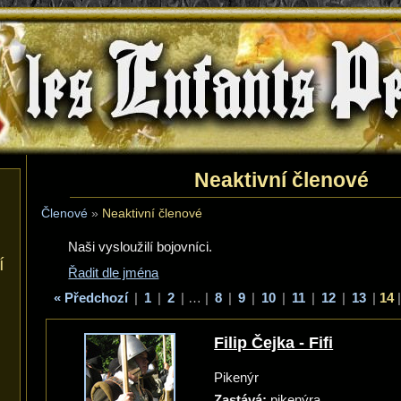
les Enfants Perdus
Neaktivní členové
Členové
»
Neaktivní členové
Naši vysloužilí bojovníci.
í
Řadit dle jména
« Předchozí
|
1
|
2
|
…
|
8
|
9
|
10
|
11
|
12
|
13
|
14
Filip Čejka - Fifi
Pikenýr
Zastává:
pikenýra