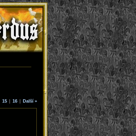
|
15
|
16
|
Další »