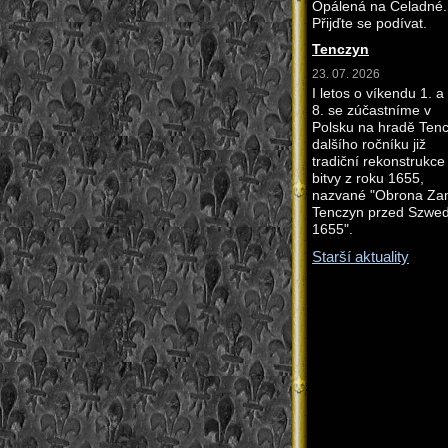
Opálená na Čeladné.
Přijďte se podívat.
Tenczyn
23. 07. 2026
I letos o víkendu 1. a
8. se zúčastníme v
Polsku na hradě Ten
dalšího ročníku již
tradiční rekonstrukce
bitvy z roku 1655,
nazvané "Obrona Z
Tenczyn przed Szwe
1655".
Starší aktuality