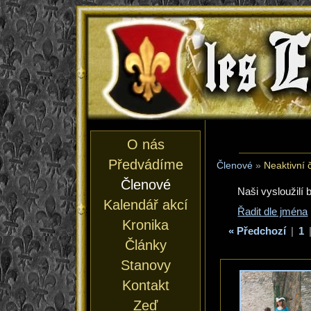
les En
O nás
Předvádíme
Členové
»
Neaktivní 
Členové
Naši vysloužilí b
Kalendář akcí
Řadit dle jména
Kronika
« Předchozí
|
1
Články
Stanovy
Kontakt
Zeď