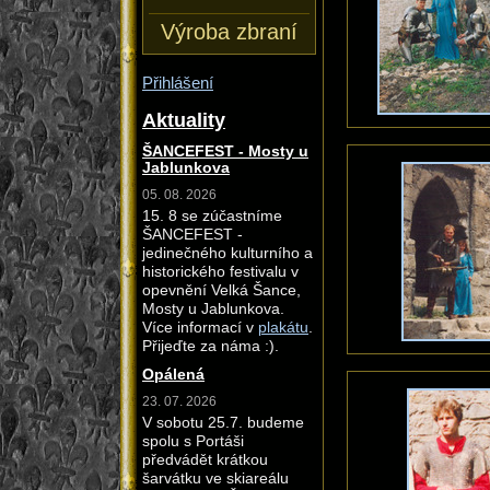
Výroba zbraní
Přihlášení
Aktuality
ŠANCEFEST - Mosty u
Jablunkova
05. 08. 2026
15. 8 se zúčastníme
ŠANCEFEST -
jedinečného kulturního a
historického festivalu v
opevnění Velká Šance,
Mosty u Jablunkova.
Více informací v
plakátu
.
Přijeďte za náma :).
Opálená
23. 07. 2026
V sobotu 25.7. budeme
spolu s Portáši
předvádět krátkou
šarvátku ve skiareálu