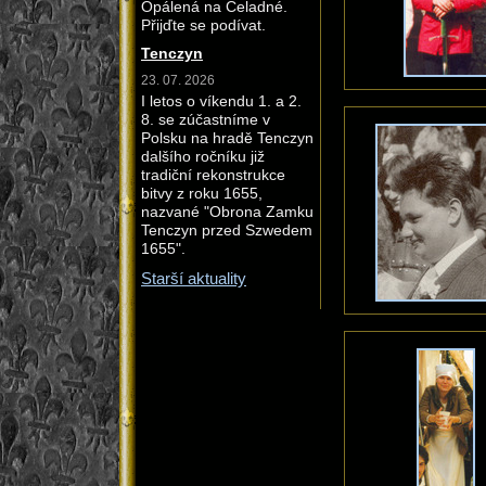
Opálená na Čeladné.
Přijďte se podívat.
Tenczyn
23. 07. 2026
I letos o víkendu 1. a 2.
8. se zúčastníme v
Polsku na hradě Tenczyn
dalšího ročníku již
tradiční rekonstrukce
bitvy z roku 1655,
nazvané "Obrona Zamku
Tenczyn przed Szwedem
1655".
Starší aktuality