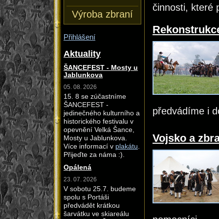
činnosti, které
Výroba zbraní
Rekonstrukce 
Přihlášení
Aktuality
ŠANCEFEST - Mosty u
Jablunkova
05. 08. 2026
15. 8 se zúčastníme
ŠANCEFEST -
předvádíme i d
jedinečného kulturního a
historického festivalu v
opevnění Velká Šance,
Vojsko a zbr
Mosty u Jablunkova.
Více informací v
plakátu
.
Přijeďte za náma :).
Opálená
23. 07. 2026
V sobotu 25.7. budeme
spolu s Portáši
předvádět krátkou
šarvátku ve skiareálu