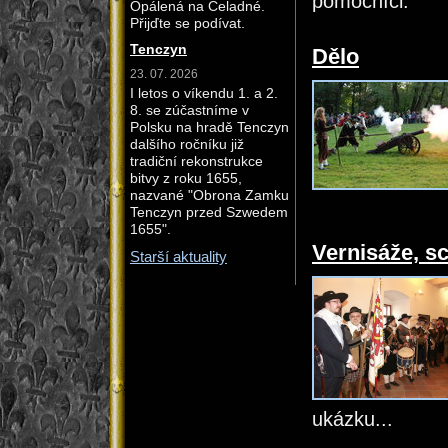
pomocníci.
Opálená na Čeladné.
Přijďte se podívat.
Tenczyn
Dělo
23. 07. 2026
I letos o víkendu 1. a 2.
8. se zúčastníme v
Polsku na hradě Tenczyn
dalšího ročníku již
tradiční rekonstrukce
bitvy z roku 1655,
nazvané "Obrona Zamku
Tenczyn przed Szwedem
1655".
Vernisáže, s
Starší aktuality
ukázku...