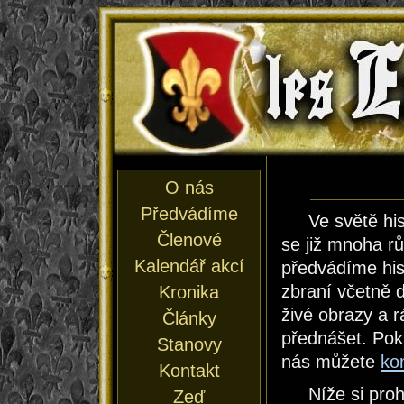
les En
O nás
Předvádíme
Ve světě hi
Členové
se již mnoha r
Kalendář akcí
předvádíme his
zbraní včetně d
Kronika
živé obrazy a 
Články
přednášet. Pok
Stanovy
nás můžete
ko
Kontakt
Níže si pro
Zeď