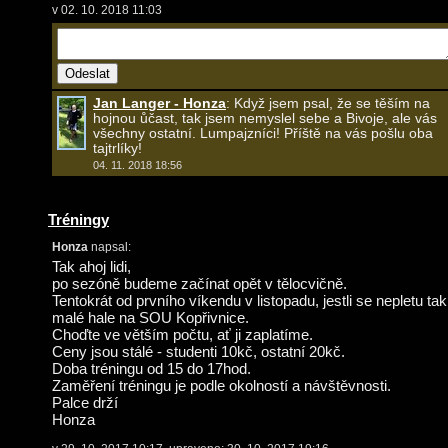
v 02. 10. 2018 11:03
Jan Langer - Honza
: Když jsem psal, že se těším na
hojnou ůčast, tak jsem nemyslel sebe a Bivoje, ale vás
všechny ostatní. Lumpajzníci! Příště na vás pošlu oba
tajtrlíky!
04. 11. 2018 18:56
Tréningy
Honza
napsal:
Tak ahoj lidi,
po sezóně budeme začínat opět v tělocvičně.
Tentokrát od prvního víkendu v listopadu, jestli se nepletu tak
malé hale na SOU Kopřivnice.
Choďte ve větším počtu, ať ji zaplatíme.
Ceny jsou stálé - studenti 10kč, ostatní 20kč.
Doba tréningu od 15 do 17hod.
Zaměření tréningu je podle okolností a návštěvnosti.
Palce drží
Honza