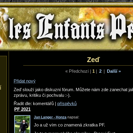
les Enfants Perdus
Zeď
« Předchozí
|
1
|
2
|
Další »
Přidat nový
í
Zeď slouží jako diskuzní fórum. Můžete nám zde zanechat jak
zprávu, kritiku či pochvalu :-).
Řadit dle: komentářů |
příspěvků
PF 2021
Jan Langer - Honza
napsal:
Jo a už vím co znamená zkratka PF.