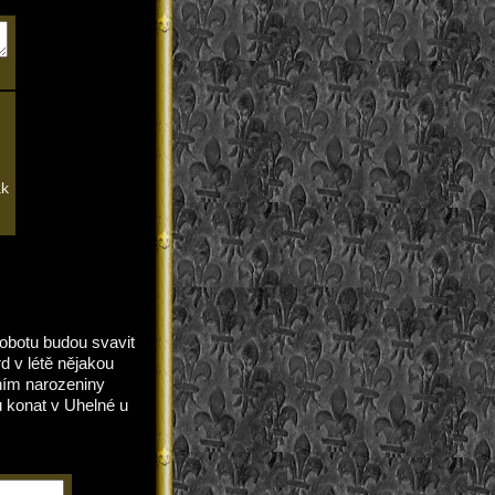
ak
sobotu budou svavit
rd v létě nějakou
 ním narozeniny
u konat v Uhelné u