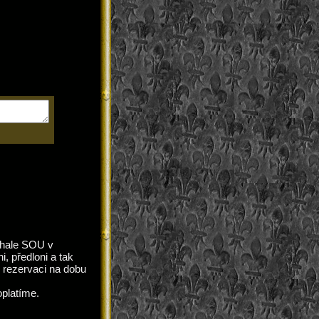
é hale SOU v
i, předloni a tak
e rezervaci na dobu
oplatíme.