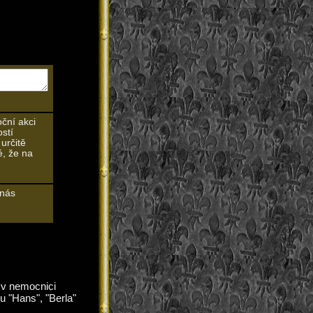
oční akci
ostí
určitě
, že na
 nás
 v nemocnici
u "Hans", "Berla"