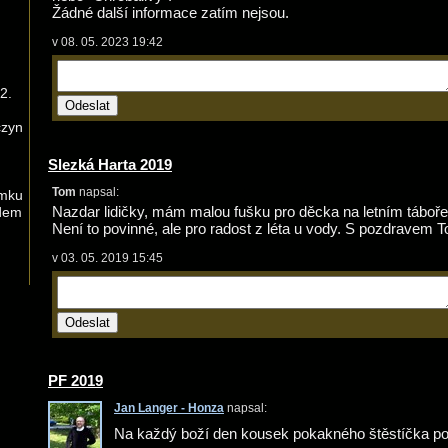
Žádné další informace zatím nejsou.
v 08. 05. 2023 19:42
 2.
czyn
Slezká Harta 2019
Tom
napsal:
amku
Nazdar lidičky, mám malou fušku pro děcka na letním táboře
dem
Není to povinné, ale pro radost z léta u vody. S pozdravem 
v 03. 05. 2019 15:45
PF 2019
Jan Langer - Honza
napsal:
Na každý boží den kousek pokakného štěstíčka po 