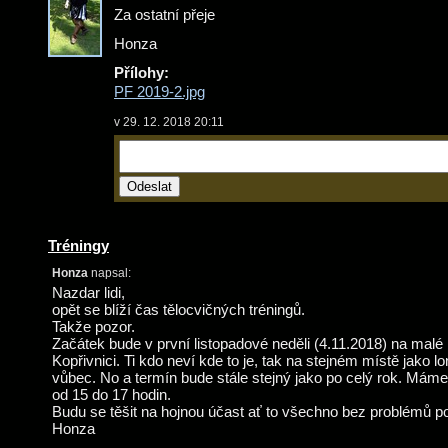
Za ostatní přeje
Honza
Přílohy:
PF 2019-2.jpg
v 29. 12. 2018 20:11
Tréningy
Honza
napsal:
Nazdar lidi,
opět se blíží čas tělocvičných tréningů.
Takže pozor.
Začátek bude v první listopadové neděli (4.11.2018) na mal
Kopřivnici. Ti kdo neví kde to je, tak na stejném místě jako lon
vůbec. No a termín bude stále stejný jako po celý rok. Mám
od 15 do 17 hodin.
Budu se těšit na hojnou účast ať to všechno bez problémů p
Honza