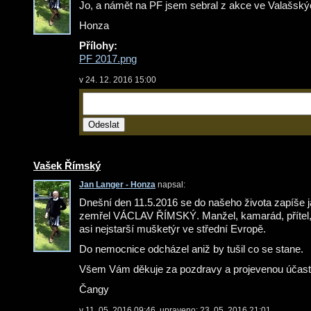
Jo, a námět na PF jsem sebral z akce ve Valašsk
Honza
Přílohy:
PF 2017.png
v 24. 12. 2016 15:00
Vašek Římský
Jan Langer - Honza
napsal:
Dnešní den 11.5.2016 se do našeho života zapíše 
zemřel VÁCLAV ŘÍMSKÝ. Manžel, kamarád, přítel, 
asi nejstarší mušketýr ve střední Evropě.
Do nemocnice odcházel aniž by tušil co se stane.
Všem Vám děkuje za pozdravy a projevenou účast
Čangy
v 11. 05. 2016 09:46, upraveno: 23. 05. 2016 21:01