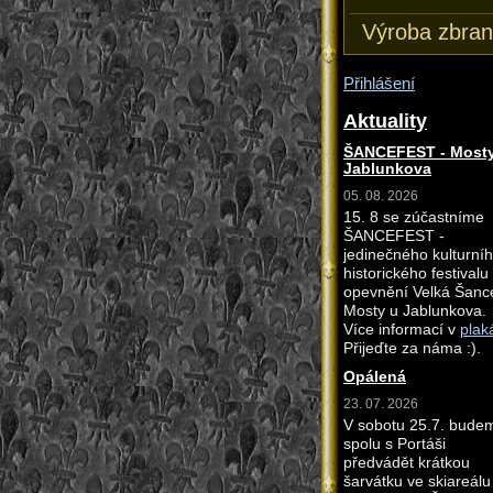
Výroba zbran
Přihlášení
Aktuality
ŠANCEFEST - Mosty
Jablunkova
05. 08. 2026
15. 8 se zúčastníme
ŠANCEFEST -
jedinečného kulturní
historického festivalu
opevnění Velká Šanc
Mosty u Jablunkova.
Více informací v
plak
Přijeďte za náma :).
Opálená
23. 07. 2026
V sobotu 25.7. bude
spolu s Portáši
předvádět krátkou
šarvátku ve skiareálu