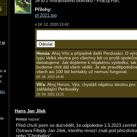
Je to z moravského slovníku - Pracuj Furt.
í
Přílohy:
pf 2021.jpg
v 24. 12. 2020 13:42
 u
Honza
: Ahoj Víťo a případně další Perdusáci. O výr
typu Velká slezina pro všechny lidi co prošli společn
debatujeme. Jak dojdeme k nějakému výsledku, tak 
budeme chtít dál všem vědět. Je ale pravděpodobné
ho a
všech asi 100 lidí kontakty už nemusí fungovat.
 v
08. 05. 2023 19:45
e,
Víťa
: Ahoj Honzo, Vįťa, chystáš nějakou slezinu pro
zakládající Perdusáky
átu
.
25. 09. 2021 12:21
Hans Jan Jílek
me
Honza
napsal:
Před chvílí jsem se dozvěděl, že odpoledne 1.5.2023 zemřel
Ostrava Fifejdy Jan Jílek, kterého mnozí znali pod přezdívko
nebo "Chrobalivý".