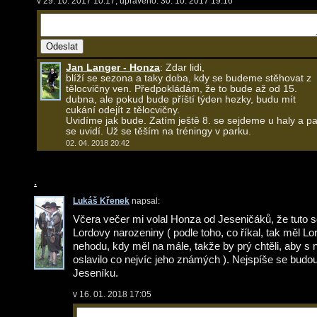
v 29. 10. 2017 10:17, upraveno: 30. 10. 2017 19:16
Jan Langer - Honza
: Zdar lidi,
blíží se sezona a taky doba, kdy se budeme stěhovat z
tělocvičny ven. Předpokládám, že to bude až od 15.
dubna, ale pokud bude příští týden hezky, budu mít
cukání odejít z tělocvičny.
Uvidíme jak bude. Zatím ještě 8. se sejdeme u haly a p
se uvidí. Už se těším na tréningy v parku.
02. 04. 2018 20:42
.
Lukáš Křenek
napsal:
Včera večer mi volal Honza od Jeseničáků, že tuto 
Lordovy narozeniny ( podle toho, co říkal, tak měl Lo
nehodu, kdy měl na mále, takže by prý chtěli, aby s
oslavilo co nejvíc jeho známých ). Nejspíše se budo
Jeseníku.
v 16. 01. 2018 17:05