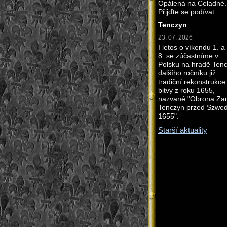
Opálená na Čeladné.
Přijďte se podívat.
Tenczyn
23. 07. 2026
I letos o víkendu 1. a
8. se zúčastníme v
Polsku na hradě Ten
dalšího ročníku již
tradiční rekonstrukce
bitvy z roku 1655,
nazvané "Obrona Z
Tenczyn przed Szwe
1655".
Starší aktuality