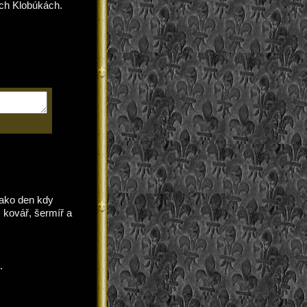
ých Klobúkách.
jako den kdy
kovář, šermíř a
.