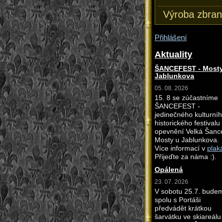
Výroba zbran
Přihlášení
Aktuality
ŠANCEFEST - Mosty
Jablunkova
05. 08. 2026
15. 8 se zúčastníme
ŠANCEFEST -
jedinečného kulturní
historického festivalu
opevnění Velká Šanc
Mosty u Jablunkova.
Více informací v
plak
Přijeďte za náma :).
Opálená
23. 07. 2026
V sobotu 25.7. bude
spolu s Portáši
předvádět krátkou
šarvátku ve skiareálu