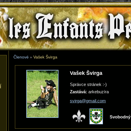
les Enfants Perdus
Členové
»
Vašek Švirga
Vašek Švirga
Správce stránek :-)
í
Zastává:
arkebuzíra
svirga@gmail.com
Svobodný