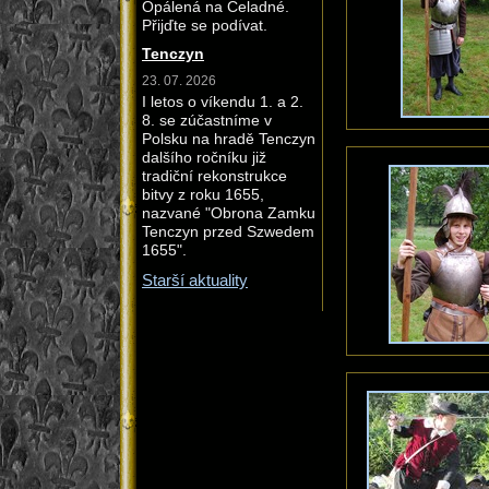
Opálená na Čeladné.
Přijďte se podívat.
Tenczyn
23. 07. 2026
I letos o víkendu 1. a 2.
8. se zúčastníme v
Polsku na hradě Tenczyn
dalšího ročníku již
tradiční rekonstrukce
bitvy z roku 1655,
nazvané "Obrona Zamku
Tenczyn przed Szwedem
1655".
Starší aktuality