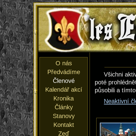
les En
O nás
Předvádíme
Všichni akti
Členové
poté prohlédnět
Kalendář akcí
působili a tímt
Kronika
Neaktivní č
Články
Stanovy
Kontakt
Zeď