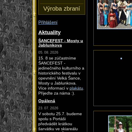
Výroba zbraní
Přihlášení
Aktuality
ŠANCEFEST - Mosty u
Jablunkova
05. 08. 2026
15. 8 se zúčastníme
ŠANCEFEST -
jedinečného kulturního a
historického festivalu v
opevnění Velká Šance,
Mosty u Jablunkova.
Více informací v
plakátu
.
Přijeďte za náma :).
Opálená
23. 07. 2026
V sobotu 25.7. budeme
spolu s Portáši
předvádět krátkou
šarvátku ve skiareálu