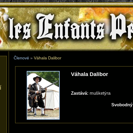
les Enfants Perdus
Členové
»
Váhala Dalibor
Váhala Dalibor
í
Zastává:
mušketýra
Svobodný