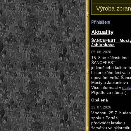
Výroba zbran
Přihlášení
Aktuality
ŠANCEFEST - Mosty
Jablunkova
05. 08. 2026
15. 8 se zúčastníme
ŠANCEFEST -
jedinečného kulturní
historického festivalu
opevnění Velká Šanc
Mosty u Jablunkova.
Více informací v
plak
Přijeďte za náma :).
Opálená
23. 07. 2026
V sobotu 25.7. bude
spolu s Portáši
předvádět krátkou
šarvátku ve skiareálu