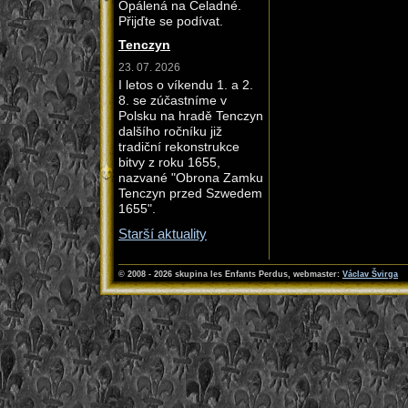
Opálená na Čeladné.
Přijďte se podívat.
Tenczyn
23. 07. 2026
I letos o víkendu 1. a 2.
8. se zúčastníme v
Polsku na hradě Tenczyn
dalšího ročníku již
tradiční rekonstrukce
bitvy z roku 1655,
nazvané "Obrona Zamku
Tenczyn przed Szwedem
1655".
Starší aktuality
© 2008 - 2026 skupina les Enfants Perdus
, webmaster:
Václav Švirga