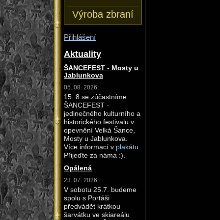
Výroba zbraní
Přihlášení
Aktuality
ŠANCEFEST - Mosty u
Jablunkova
05. 08. 2026
15. 8 se zúčastníme
ŠANCEFEST -
jedinečného kulturního a
historického festivalu v
opevnění Velká Šance,
Mosty u Jablunkova.
Více informací v
plakátu
.
Přijeďte za náma :).
Opálená
23. 07. 2026
V sobotu 25.7. budeme
spolu s Portáši
předvádět krátkou
šarvátku ve skiareálu