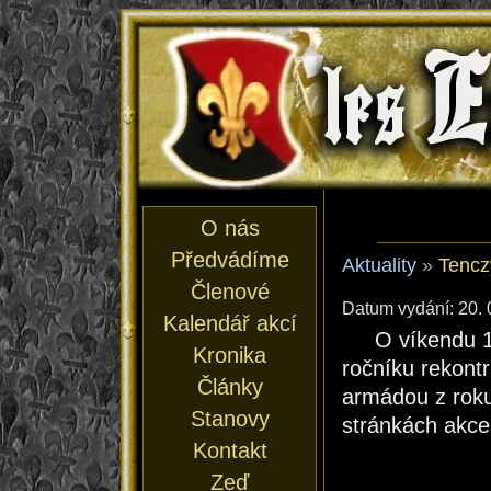
les En
O nás
Předvádíme
Aktuality
»
Tencz
Členové
Datum vydání: 20. 
Kalendář akcí
O víkendu 1
Kronika
ročníku rekont
Články
armádou z roku
Stanovy
stránkách akce
Kontakt
Zeď