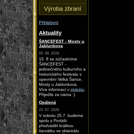
Výroba zbraní
Přihlášení
Aktuality
ŠANCEFEST - Mosty u
Jablunkova
05. 08. 2026
15. 8 se zúčastníme
ŠANCEFEST -
jedinečného kulturního a
historického festivalu v
opevnění Velká Šance,
Mosty u Jablunkova.
Více informací v
plakátu
.
Přijeďte za náma :).
Opálená
23. 07. 2026
V sobotu 25.7. budeme
spolu s Portáši
předvádět krátkou
šarvátku ve skiareálu